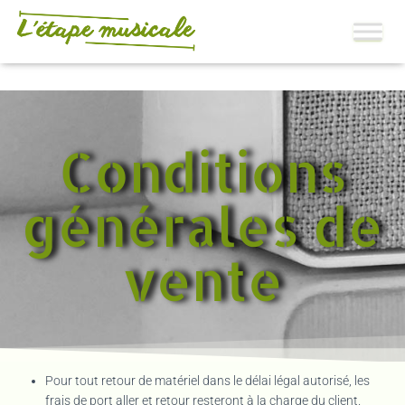
Conditions
générales de
vente
Pour tout retour de matériel dans le délai légal autorisé, les
frais de port aller et retour resteront à la charge du client.